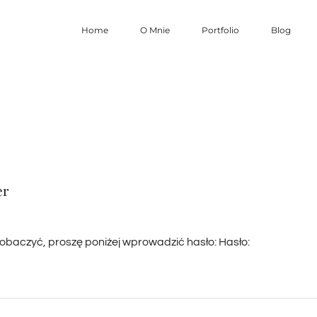
Home
O Mnie
Portfolio
Blog
er
zobaczyć, proszę poniżej wprowadzić hasło: Hasło: