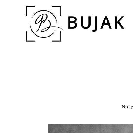
Na ty