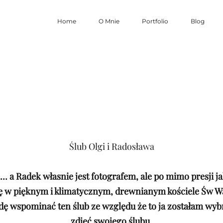
Home
O Mnie
Portfolio
Blog
Ślub Olgi i Radosława
i … a Radek własnie jest fotografem, ale po mimo presji
ię w pięknym i klimatycznym, drewnianym kościele Św 
 wspominać ten ślub ze względu że to ja zostałam wybra
zdjęć swojego ślubu.